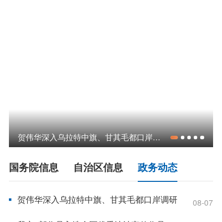
领导之窗
政策
政府信息公开指南
政府信息公开制度
法定主动公开内容
政府信息公开年报
依申请公开
政务服务
贺伟华深入乌拉特中旗、甘其毛都口岸调研
特色服务专区
惠企政策精准服务
网上中介服务超市
国务院信息
自治区信息
政务动态
便民应用
便民热线
基础清单
贺伟华深入乌拉特中旗、甘其毛都口岸调研
08-07