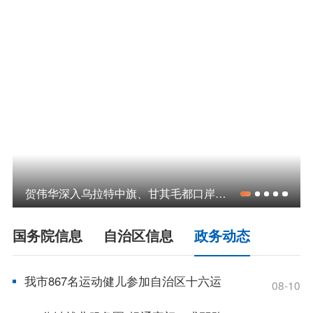
领导之窗
政策
政府信息公开指南
政府信息公开制度
法定主动公开内容
政府信息公开年报
依申请公开
政务服务
贺伟华深入乌拉特中旗、甘其毛都口岸调研
特色服务专区
惠企政策精准服务
网上中介服务超市
国务院信息
自治区信息
政务动态
便民应用
便民热线
基础清单
我市867名运动健儿参加自治区十六运
08-10