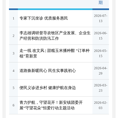
期
2026-07-
专家下沉坐诊 优质服务惠民
1
13
李志雄调研督导农牧区产业发展、企业生
2026-06-
2
产经营和防洪防汛工作
15
走一线 改文风 | 甜糯玉米播种酣 “订单种
2026-05-
3
植”育新景
15
2026-04-
道路焕新暖民心 民生实事践初心
4
29
2026-03-
便民义诊进乡村 健康护航在身边
5
23
青力护航，守望花开！新安镇团委开
2026-02-
6
展“守望花朵”恒爱行动主题活动
03