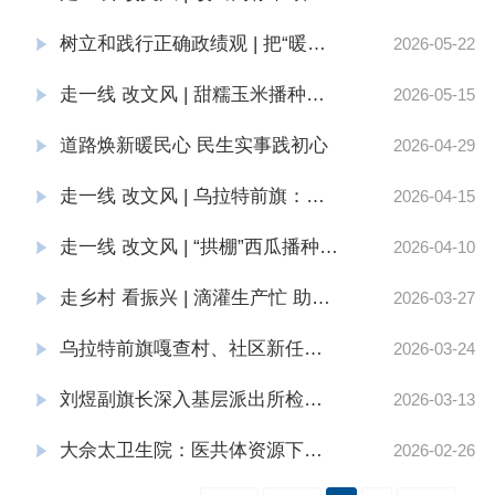
树立和践行正确政绩观 | 把“暖流”作为检验政绩的“标尺”
2026-05-22
走一线 改文风 | 甜糯玉米播种酣 “订单种植”育新景
2026-05-15
道路焕新暖民心 民生实事践初心
2026-04-29
走一线 改文风 | 乌拉特前旗：昔日盐碱荒滩变身“聚宝盆” 设施农业“种”出乡村振兴新图景
2026-04-15
走一线 改文风 | “拱棚”西瓜播种希望
2026-04-10
走乡村 看振兴 | 滴灌生产忙 助农春播稳
2026-03-27
乌拉特前旗嘎查村、社区新任团组织书记培训班暨“青马工程”班开班
2026-03-24
刘煜副旗长深入基层派出所检查指导工作
2026-03-13
大佘太卫生院：医共体资源下沉 赋能筑牢基层健康服务防线
2026-02-26