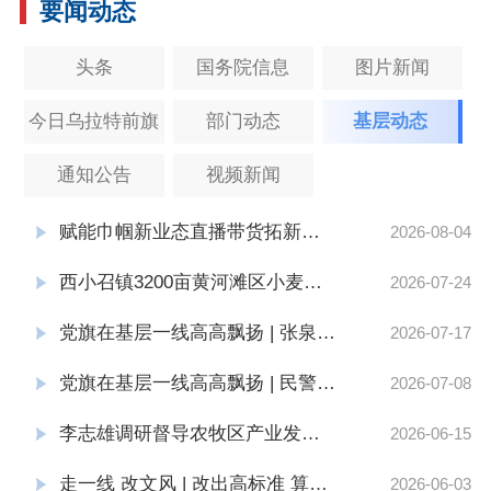
要闻动态
头条
国务院信息
图片新闻
今日乌拉特前旗
部门动态
基层动态
通知公告
视频新闻
赋能巾帼新业态直播带货拓新路—西小召镇妇联开展“她力量·新职途”直播带货技能培训
2026-08-04
西小召镇3200亩黄河滩区小麦收获
2026-07-24
党旗在基层一线高高飘扬 | 张泉龙：从“补丁地”到“丰产田” 实干兴村暖民心
2026-07-17
党旗在基层一线高高飘扬 | 民警哈达：我是党员就要冲在前
2026-07-08
李志雄调研督导农牧区产业发展、企业生产经营和防洪防汛工作
2026-06-15
走一线 改文风 | 改出高标准 算出增收账
2026-06-03