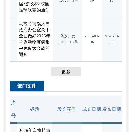
〔2026〕8号
10
10
届“旗长杯”校园
足球联赛的通知
乌拉特前旗人民
政府办公室关于
全面做好2026年
乌政办发
2026-03-
2026-03-
6
全旗动物疫病集
﹝2026﹞7号
06
06
中免疫大会战的
通知
更多
部门文件
序
标题
发文字号
成文日期
发布日期
号
2026年乌拉特前